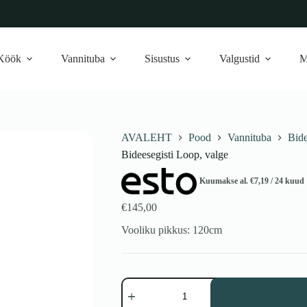
Köök
Vannituba
Sisustus
Valgustid
M
AVALEHT
Pood
Vannituba
Bide
Bideesegisti Loop, valge
Kuumakse al.
€
7,19
/ 24 kuud
€
145,00
Vooliku pikkus: 120cm
Bideesegisti
Loop,
valge