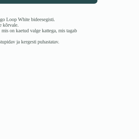
go Loop White bideesegisti.
e kõrvale.
, mis on kaetud valge kattega, mis tagab
tupidav ja kergesti puhastatav.