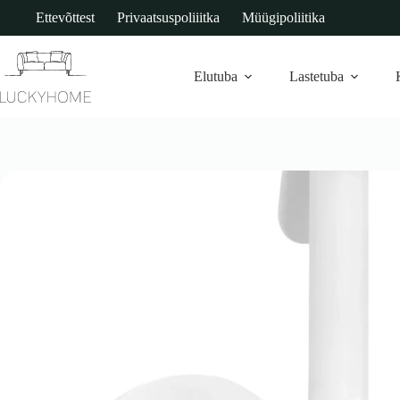
Skip
Ettevõttest
Privaatsuspoliiitka
Müügipoliitika
to
content
Elutuba
Lastetuba