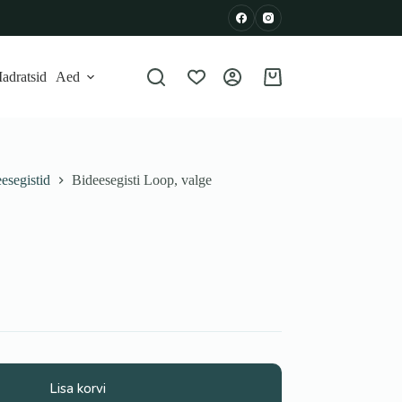
adratsid
Aed
Shopping
cart
esegistid
Bideesegisti Loop, valge
Lisa korvi