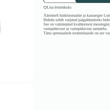
kogus
Lisa lemmikuks
Äärmiselt funktsionaalne ja kaasaegne Lun
Bidetta sobib varjatud paigaldamiseks bide
See on valmistatud kvaliteetsest messingist
vastupidavuse ja vastupidavuse aastateks.
Tänu spetsiaalsele tootmisfaasile on see vas