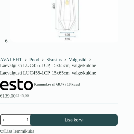
AVALEHT
Pood
Sisustus
Valgustid
Laevalgusti LUC455-1CP, 15x65cm, valge/kuldne
Laevalgusti LUC455-1CP, 15x65cm, valge/kuldne
Kuumakse al.
€
8,47
/ 18 kuud
€
139,00
€
145,00
Algne
Praegune
hind
hind
oli:
on:
€145,00.
€139,00.
Laevalgusti
Lisa korvi
LUC455-
1CP,
Lisa lemmikuks
15x65cm,