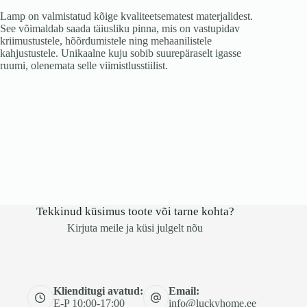
valge/kuldne
Lamp on valmistatud kõige kvaliteetsematest materjalidest.
kogus
See võimaldab saada täiusliku pinna, mis on vastupidav
kriimustustele, hõõrdumistele ning mehaanilistele
kahjustustele. Unikaalne kuju sobib suurepäraselt igasse
ruumi, olenemata selle viimistlusstiilist.
Tekkinud küsimus toote või tarne kohta?
Kirjuta meile ja küsi julgelt nõu
Klienditugi avatud:
Email:
E-P 10:00-17:00
info@luckyhome.ee