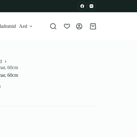
adratsid
Aed
Shopping
cart
d
mar, 60cm
mar, 60cm
d