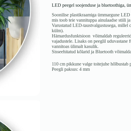
LED peegel soojenduse ja bluetoothiga, ü
Soonilise plastikraamiga ümmargune LED s
mis toob teie vannituppa ainulaadse stiili j
Varustatud LED-taustvalgustusega, millel o
külm).
Hämardusfunktsioon võimaldab reguleerida v
vajadustele.
Lisaks on peeglil uduvastane f
vannitoas ülimalt kasulik.
Sisseehitatud kõlarid ja Bluetooth võimalda
110 cm pikkune valge toitejuhe hõlbustab 
Peegli paksus: 4 mm