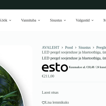
Köök
Vannituba
Sisustus
Valgustid
M
AVALEHT
Pood
Sisustus
Peegli
LED peegel soojenduse ja bluetoothiga, ü
LED peegel soojenduse ja bluetoothiga, ü
Kuumakse al.
€
10,48
/ 24 kuu
€
211,00
Laost otsas
Lisa lemmikuks