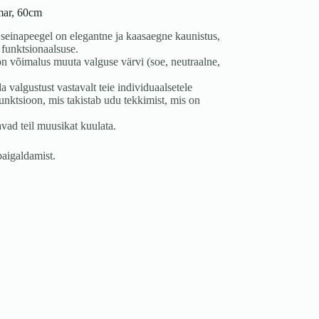
mar, 60cm
einapeegel on elegantne ja kaasaegne kaunistus,
a funktsionaalsuse.
n võimalus muuta valguse värvi (soe, neutraalne,
algustust vastavalt teie individuaalsetele
unktsioon, mis takistab udu tekkimist, mis on
vad teil muusikat kuulata.
paigaldamist.